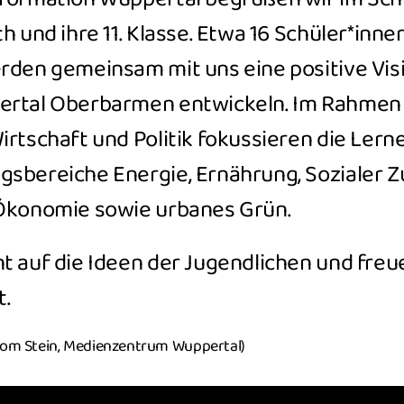
h und ihre 11. Klasse. Etwa 16 Schüler*inne
rden gemeinsam mit uns eine positive Visi
ertal Oberbarmen entwickeln. Im Rahmen 
irtschaft und Politik fokussieren die Lern
gsbereiche Energie, Ernährung, Sozialer 
 Ökonomie sowie urbanes Grün.
t auf die Ideen der Jugendlichen und freu
.
 vom Stein, Medienzentrum Wuppertal)