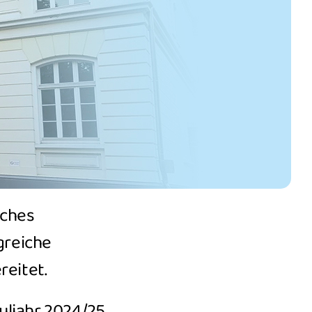
sches
greiche
reitet.
uljahr 2024/25