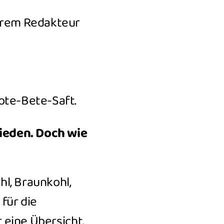
erem Redakteur
ote-Bete-Saft.
ieden.
Doch wie
l, Braunkohl,
für die
r eine Übersicht,