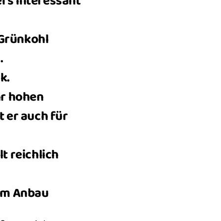
rs interessant
 Grünkohl
.
k.
hr hohen
t er auch für
t reichlich
lem Anbau