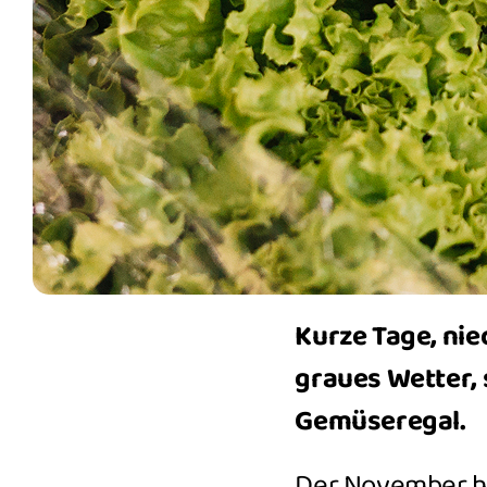
Kurze Tage, ni
graues Wetter, 
Gemüseregal.
Der November ha