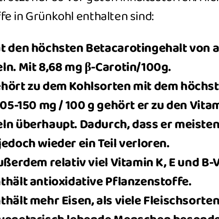
e in Grünkohl enthalten sind:
t den höchsten Betacarotingehalt von a
ln. Mit 8,68 mg β-Carotin/100g.
hört zu dem Kohlsorten mit dem höchst
105-150 mg / 100 g gehört er zu den Vita
ln überhaupt. Dadurch, dass er meisten
edoch wieder ein Teil verloren.
ußerdem relativ viel Vitamin K, E und B-
thält antioxidative Pflanzenstoffe.
hält mehr Eisen, als viele Fleischsorten