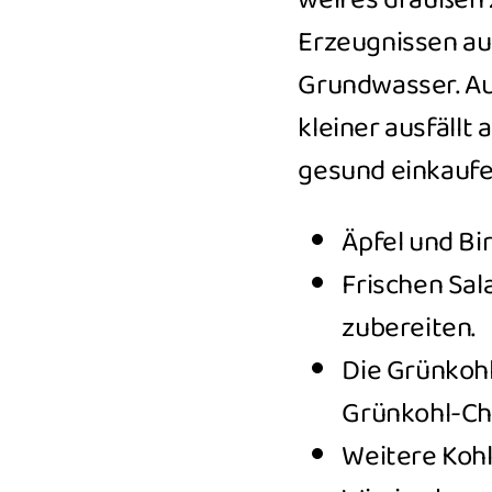
weil es draußen z
Erzeugnissen au
Grundwasser.
Au
kleiner ausfällt
gesund einkaufen
Äpfel und Bi
Frischen Sal
zubereiten.
Die Grünkohl
Grünkohl-Chi
Weitere Kohl