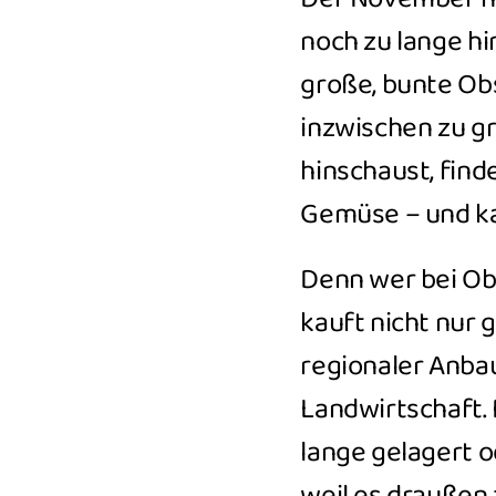
noch zu lange hi
große, bunte O
inzwischen zu g
hinschaust, fin
Gemüse – und ka
Denn wer bei Obs
kauft nicht nur
regionaler Anba
Landwirtschaft. 
lange gelagert 