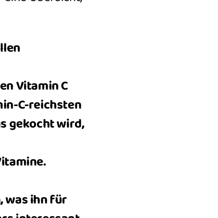
llen
en Vitamin C
min-C-reichsten
s gekocht wird,
Vitamine.
, was ihn für