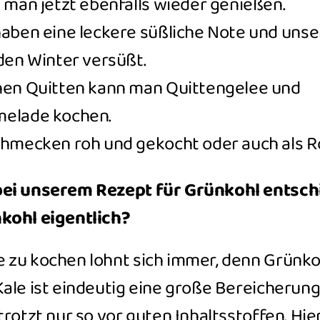
 man jetzt ebenfalls wieder genießen.
haben eine leckere süßliche Note und uns
den Winter versüßt.
hen Quitten kann man Quittengelee und
elade kochen.
hmecken roh und gekocht oder auch als R
bei unserem Rezept für Grünkohl entsch
kohl eigentlich?
 zu kochen lohnt sich immer, denn Grünkoh
ale ist eindeutig eine große Bereicherung 
trotzt nur so vor guten Inhaltsstoffen.
Hie