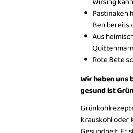
Wirsing kann
Pastinaken 
Ben bereits 
Aus heimisc
Quittenmarm
Rote Bete sc
Wir haben uns 
gesund ist Grün
Grünkohlrezepte
Krauskohl oder K
Gesundheit. Er s