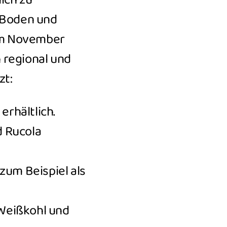
lich zu
s Boden und
im November
h regional und
zt:
erhältlich.
d Rucola
zum Beispiel als
 Weißkohl und