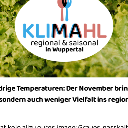
edrige Temperaturen: Der November brin
sondern auch weniger Vielfalt ins regio
t kein allzu gutes Image: Graues, nasskal