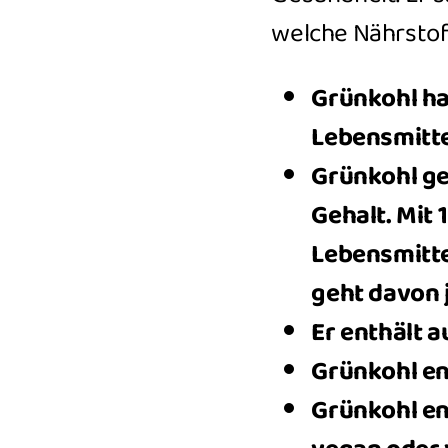
welche Nährstoff
Grünkohl ha
Lebensmitte
Grünkohl ge
Gehalt. Mit 
Lebensmitte
geht davon j
Er enthält a
Grünkohl en
Grünkohl ent