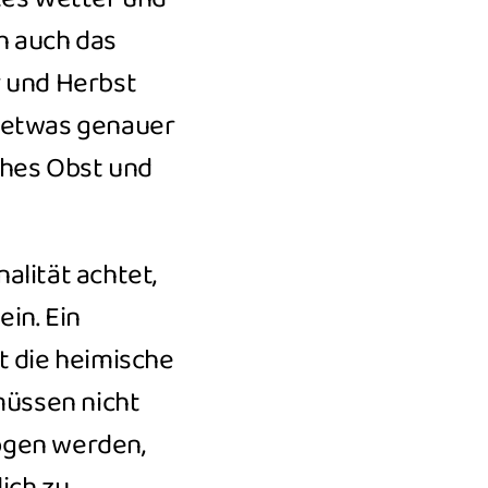
h auch das
 und Herbst
u etwas genauer
ches Obst und
alität achtet,
in. Ein
t die heimische
müssen nicht
ogen werden,