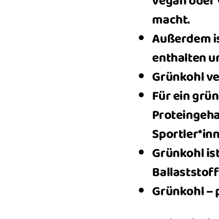
vegan oder 
macht.
Außerdem is
enthalten un
Grünkohl ve
Für ein grü
Proteingehal
Sportler*in
Grünkohl is
Ballaststoff
Grünkohl – 