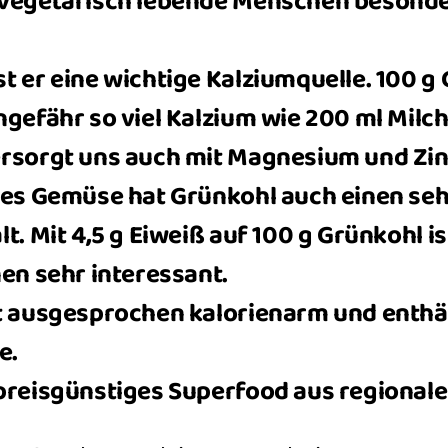
vegetarisch lebende Menschen besonde
t er eine wichtige Kalziumquelle. 100 g
gefähr so viel Kalzium wie 200 ml Milch
rsorgt uns auch mit Magnesium und Zin
nes Gemüse hat Grünkohl auch einen se
t. Mit 4,5 g Eiweiß auf 100 g Grünkohl is
nen sehr interessant.
t ausgesprochen kalorienarm und enthäl
e.
preisgünstiges Superfood aus regiona