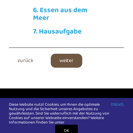
6. Essen aus dem
Meer
7. Hausaufgabe
zurück
weiter
COPYRIGHT 2024:
Ideaalwerk gGmbH
| Alle Rechte
vorbehalten |
Impressum
|
DSGVO
Diese Website nutzt Cookies, um Ihnen die optimale
DSGVO.
Nutzung und die Sicherheit unseres Angebotes zu
gewährleisten. Sind Sie widerruflich mit der Nutzung von
Cookies auf unserer Webseite einverstanden? Weitere
LinkedIn
Instagram
Facebook
Informationen finden Sie unter
OK