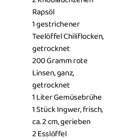
2 Knoblauchzehen
Rapsöl
1 gestrichener
Teelöffel Chiliflocken,
getrocknet
200 Gramm rote
Linsen, ganz,
getrocknet
1 Liter Gemüsebrühe
1 Stück Ingwer, frisch,
ca. 2 cm, gerieben
2 Esslöffel