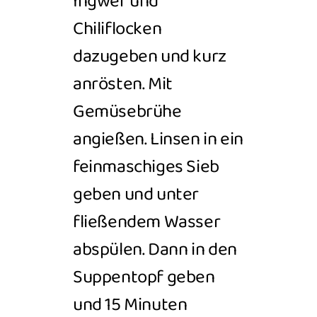
Ingwer und
Chiliflocken
dazugeben und kurz
anrösten. Mit
Gemüsebrühe
angießen. Linsen in ein
feinmaschiges Sieb
geben und unter
fließendem Wasser
abspülen. Dann in
den
Suppentopf geben
und 15
Minuten