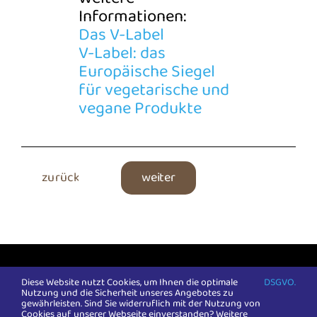
Informationen:
Das V-Label
V-Label: das
Europäische Siegel
für vegetarische und
vegane Produkte
zurück
weiter
COPYRIGHT 2024:
Ideaalwerk gGmbH
| Alle Rechte
vorbehalten |
Impressum
|
DSGVO
Diese Website nutzt Cookies, um Ihnen die optimale
DSGVO.
Nutzung und die Sicherheit unseres Angebotes zu
gewährleisten. Sind Sie widerruflich mit der Nutzung von
Cookies auf unserer Webseite einverstanden? Weitere